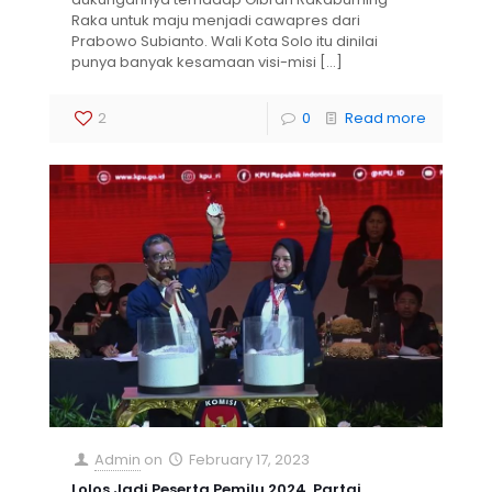
Raka untuk maju menjadi cawapres dari
Prabowo Subianto. Wali Kota Solo itu dinilai
punya banyak kesamaan visi-misi
[…]
2
0
Read more
Admin
on
February 17, 2023
Lolos Jadi Peserta Pemilu 2024, Partai