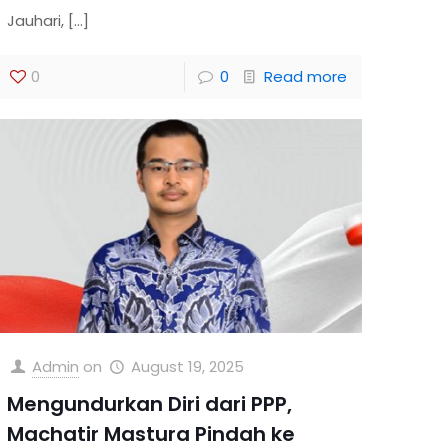
Jauhari,
[…]
0
0
Read more
Admin
on
August 19, 2025
Mengundurkan Diri dari PPP,
Machatir Mastura Pindah ke