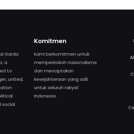
Komitmen
ai Garda
kami berkomitmen untuk
A
a, a
memperkokoh nasionalisme
ed to
dan menciptakan
C
er, united,
kesejahteraan yang adil
ation
untuk seluruh rakyat
itical
Indonesia.
social
Ce