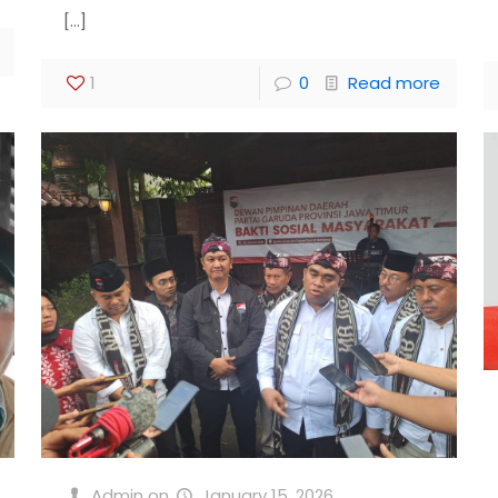
[…]
1
0
Read more
Admin
on
January 15, 2026