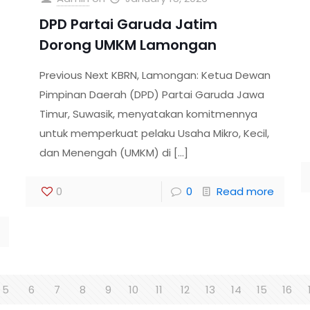
DPD Partai Garuda Jatim
Dorong UMKM Lamongan
Previous Next KBRN, Lamongan: Ketua Dewan
Pimpinan Daerah (DPD) Partai Garuda Jawa
Timur, Suwasik, menyatakan komitmennya
untuk memperkuat pelaku Usaha Mikro, Kecil,
dan Menengah (UMKM) di
[…]
0
0
Read more
5
6
7
8
9
10
11
12
13
14
15
16