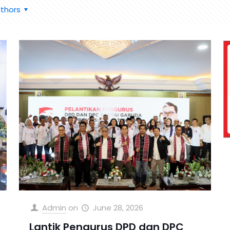
thors
Admin
on
June 28, 2026
Lantik Pengurus DPD dan DPC